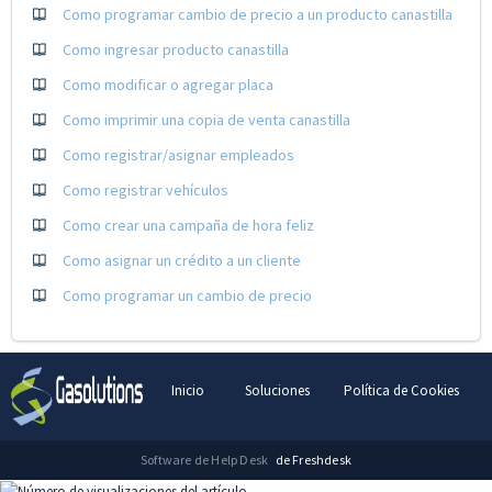
Como programar cambio de precio a un producto canastilla
Como ingresar producto canastilla
Como modificar o agregar placa
Como imprimir una copia de venta canastilla
Como registrar/asignar empleados
Como registrar vehículos
Como crear una campaña de hora feliz
Como asignar un crédito a un cliente
Como programar un cambio de precio
Inicio
Soluciones
Política de Cookies
Software de Help Desk
de Freshdesk